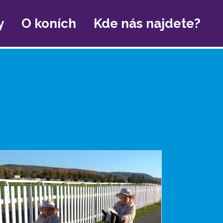
y
O koních
Kde nás najdete?