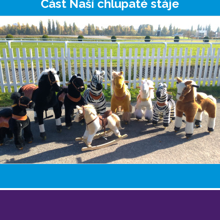
Část Naší chlupaté stáje