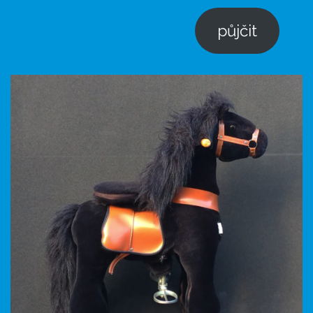
půjčit