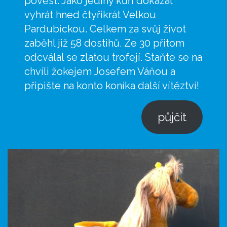
pověst. Jako jediný kůň dokázal
vyhrát hned čtyřikrát Velkou
Pardubickou. Celkem za svůj život
zaběhl již 58 dostihů. Ze 30 přitom
odcválal se zlatou trofejí. Staňte se na
chvíli žokejem Josefem Váňou a
připište na konto koníka další vítěztví!
půjčit