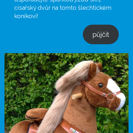
císařský dvůr na tomto šlechtickém
koníkovi!
půjčit