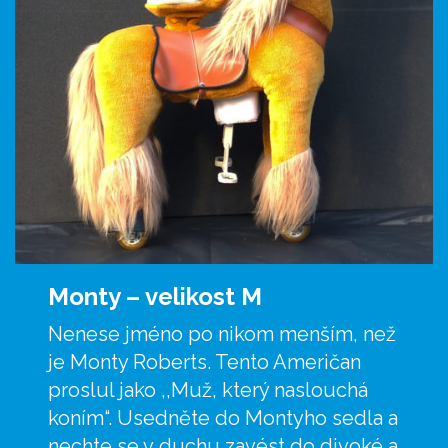
Monty –
velikost M
Nenese jméno po nikom menším, než
je Monty Roberts. Tento Američan
proslul jako ,,Muž, který naslouchá
koním“. Usedněte do Montyho sedla a
nechte se v duchu zavést do divoké a