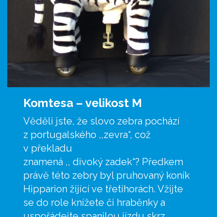
Komtesa –
velikost M
Věděli jste, že slovo zebra pochází
z portugalského ,,zevra“, což
v překladu
znamená ,, divoký zadek“? Předkem
právě této zebry byl pruhovaný koník
Hipparion žijící ve třetihorách. Vžijte
se do role knížete či hraběnky a
uspořádejte spanilou jízdu skrz