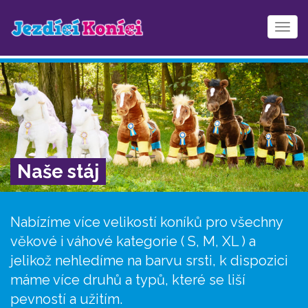
Zob
me
Naše stáj
Nabízíme více velikostí koníků pro všechny
věkové i váhové kategorie ( S, M, XL ) a
jelikož nehledíme na barvu srsti, k dispozici
máme více druhů a typů, které se liší
pevností a užitím.