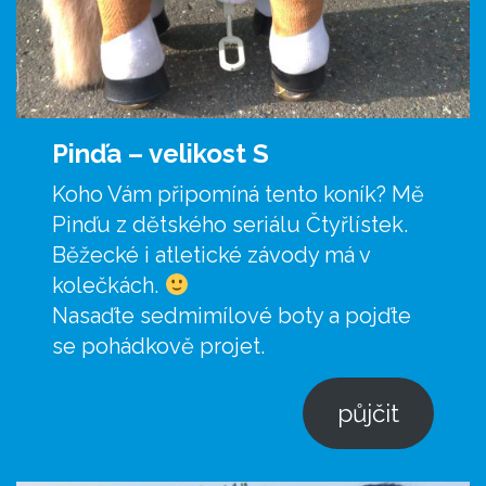
Pinďa –
velikost S
Koho Vám připomíná tento koník? Mě
Pinďu z dětského seriálu Čtyřlístek.
Běžecké i atletické závody má v
kolečkách.
Nasaďte sedmimílové boty a pojďte
se pohádkově projet.
půjčit