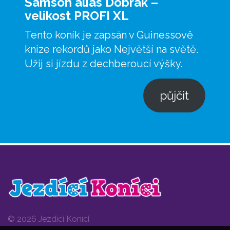
Samson alias Dobrák –
velikost PROFI XL
Tento koník je zapsán v Guinessově
knize rekordů jako Největší na světě.
Užij si jízdu z dechberoucí výšky.
půjčit
© 2026 Jezdící Koníci