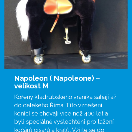
Napoleon ( Napoleone) –
velikost M
Kořeny kladrubského vraníka sahají až
do dalekého Říma. Tito vznešení
koníci se chovají více než 400 let a
byli speciálně vyšlechtěni pro tažení
kočárů císařů a králů. Vžijte se do