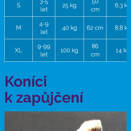
3-5
50
S
25 kg
6,3 kg
let
cm
4-9
M
40 kg
62 cm
8,8 kg
let
9-99
86
XL
100 kg
14 kg
let
cm
Koníci
k zapůjčení