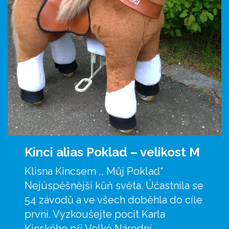
Kinci alias Poklad –
velikost M
Klisna Kincsem ,, Můj Poklad“
Nejúspěšnější kůň světa. Účastnila se
54 závodů a ve všech doběhla do cíle
první. Vyzkoušejte pocit Karla
Kinského při Velké Národní