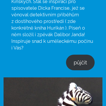
Kinských. Stal se inspirací pro
spisovatele Dicka Francise, jež se
věnoval detektivním příběhům
z dostihového prostředí ( zde
konkrétně kniha Hurikán ). Píseň o
něm složil i zpěvák Dalibor Janda!
Inspiruje snad k uměleckému počinu
i Vás?
půjčit