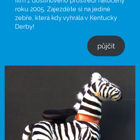
film z dostihového prostředí natočený
roku 2005. Zajezděte si na jediné
zebře, která kdy vyhrála v Kentucky
Derby!
půjčit