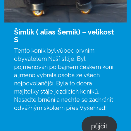
Šimlík ( alias Šemík) –
velikost
S
Tento koník byl vůbec prvním
obyvatelem Naší stáje. Byl
pojmenován po bájném českém koni
a jméno vybrala osoba ze všech
nejpovolanější. Byla to dcera
majitelky stáje jezdících koníků.
Nasadte brnění a nechte se zachránit
odvážným skokem přes Vyšehrad!
půjčit