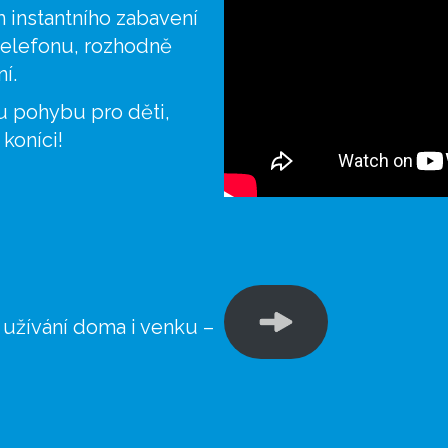
 instantního zabavení
telefonu, rozhodně
í.
u pohybu pro děti,
koníci!
 užívání doma i venku –