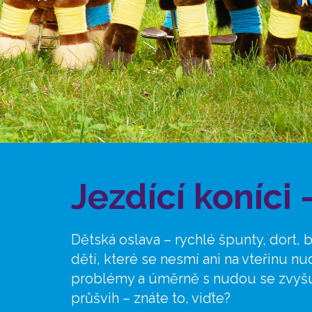
Jezdící koníci
Dětská oslava – rychlé špunty, dort,
dětí, které se nesmí ani na vteřinu nudi
problémy a úměrně s nudou se zvyšu
průšvih – znáte to, viďte?