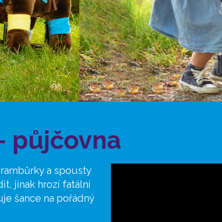
 – půjčovna
 brambůrky a spousty
t, jinak hrozí fatální
je šance na pořádný