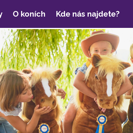
y
O koních
Kde nás najdete?