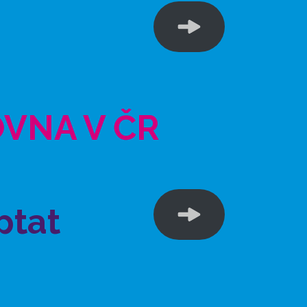
OVNA V ČR
ptat