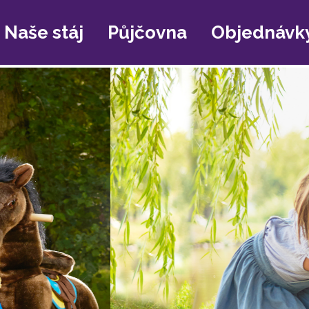
Naše stáj
Půjčovna
Objednávk