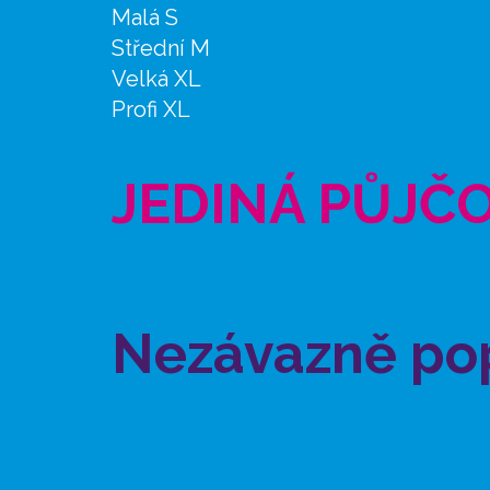
Malá S
Střední M
Velká XL
Profi XL
JEDINÁ PŮJČ
Nezávazně po