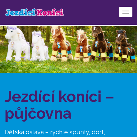
Zob
me
Jezdící koníci –
půjčovna
Dětská oslava – rychlé špunty, dort,